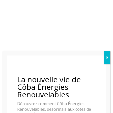
POELE A BOIS RAIS Q-
POELE A BOIS RAIS RINA
TEE MURAL
POELE A BOIS RAIS RINA
POELE A BOIS RAIS VIVA
La nouvelle vie de
PIERRES GRASSES
100 L CLASSIC
Côba Énergies
Renouvelables
Découvrez comment Côba Énergies
Renouvelables, désormais aux côtés de