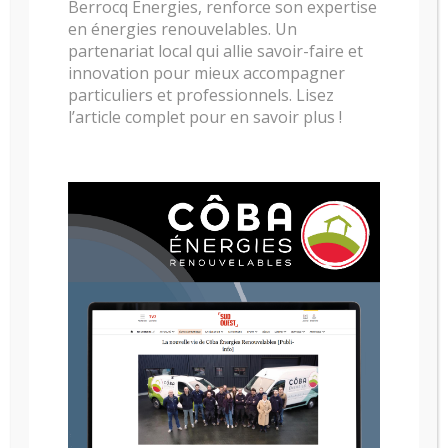
Berrocq Énergies, renforce son expertise
en énergies renouvelables. Un
partenariat local qui allie savoir-faire et
innovation pour mieux accompagner
particuliers et professionnels. Lisez
POELE A BOIS RAIS VIVA
POELE A BOIS RAIS VIVA
L 100
L 120
l’article complet pour en savoir plus !
POELE A BOIS RAIS VIVA
POELE A BOIS RAIS VIVA
L 120 CLASSIC
L 160