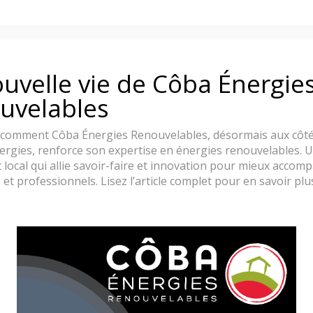
uvelle vie de Côba Énergie
uvelables
comment Côba Énergies Renouvelables, désormais aux côté
ergies, renforce son expertise en énergies renouvelables. 
 local qui allie savoir-faire et innovation pour mieux accom
entaires
s et professionnels. Lisez l’article complet pour en savoir plus
reil et ses buches chauffent la pièce dans laquelle il se trouve