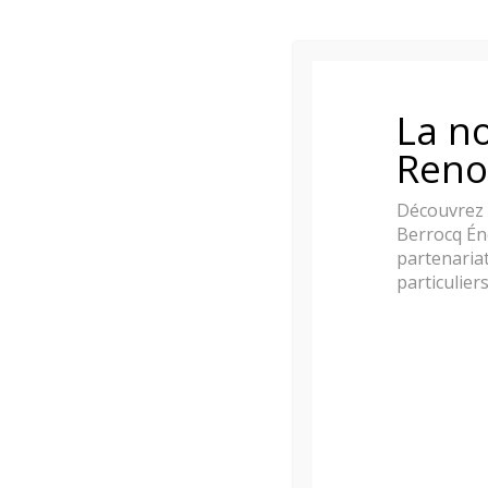
La no
Reno
Découvrez 
Berrocq Én
partenariat
Description
Informations complém
particulier
Description
Le PILA est d’une robustesse à nulle autre pa
d’une manière incroyable
Dimensions
: 525(L)x525(P)x1510(H)
Puissance
de 3.0 à 6.0 kW