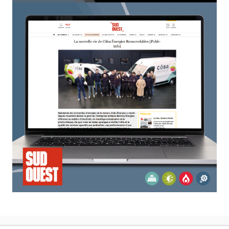
LE A BOIS NESTOR
POELE A GRANULE RIKA
TIN H13
ROCO