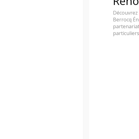
Reno
Découvrez 
Berrocq Én
partenariat
particulier
E