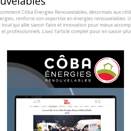
uvelables
comment Côba Énergies Renouvelables, désormais aux côté
ergies, renforce son expertise en énergies renouvelables. 
 local qui allie savoir-faire et innovation pour mieux accom
s et professionnels. Lisez l’article complet pour en savoir plus
nergie Solair
Faire des économies grâce à des professionnels à votre service
plus d'infos
Prendre un rdv