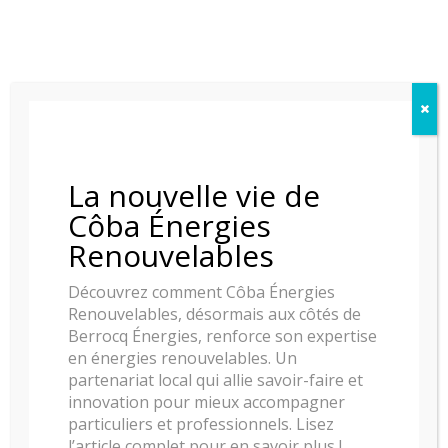
Catégories de produits
Installateur de Poêle à Bayonne, Anglet, Biarritz –
Pays Basque
Installateur de Poêle à Bois Bayonne, Anglet,
Biarritz
Installateur de Poêle au Gaz à Bayonne, Anglet,
La nouvelle vie de
Biarritz – Pays Basque
Côba Énergies
Installateur de Poêle mixte à Bayonne, Anglet,
Renouvelables
Biarritz – Pays Basque
Installateur de Poêle à granulés à Bayonne, Anglet,
Découvrez comment Côba Énergies
Biarritz – Pays Basque
Renouvelables, désormais aux côtés de
Installateur de cheminées à Bayonne, Anglet, Biarritz
Berrocq Énergies, renforce son expertise
en énergies renouvelables. Un
– Pays Basque
partenariat local qui allie savoir-faire et
Installateur de Cheminée à Granulés à Bayonne,
innovation pour mieux accompagner
Anglet, Biarritz – Pays Basque
particuliers et professionnels. Lisez
Installateur de Cheminée à Gaz, à Bayonne,
l’article complet pour en savoir plus !