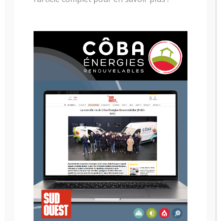
Anglet, Biarritz et Pays Basque
Installateur de Cheminée à Bois, à Bayonne,
Anglet, Biarritz et Pays Basque
Articles récents
Nos conseils pour limiter vos dépenses énergétiques
en hiver
Jotul, notre partenaire de poêle pour votre intérieur
Reportage : insert RUEGG chez nos clients
Promotion exceptionnelle sur nos cheminées gaz
Installation d’une cheminée design RUEGG RIII chez
nos clients à Arcangues
NOS METIERS
Chauffage