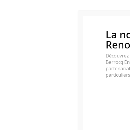
La n
Reno
Découvrez 
Berrocq Én
partenariat
particulier