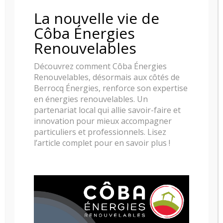
La nouvelle vie de
POELE A GRANULES RIKA MEMO IV
Côba Énergies
Renouvelables
Découvrez comment Côba Énergies
Renouvelables, désormais aux côtés de
Berrocq Énergies, renforce son expertise
en énergies renouvelables. Un
partenariat local qui allie savoir-faire et
innovation pour mieux accompagner
particuliers et professionnels. Lisez
l’article complet pour en savoir plus !