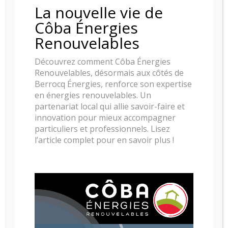
La nouvelle vie de
POELE A GRANULE RIKA ROCO
Côba Énergies
Renouvelables
Découvrez comment Côba Énergies
Renouvelables, désormais aux côtés de
Berrocq Énergies, renforce son expertise
en énergies renouvelables. Un
partenariat local qui allie savoir-faire et
innovation pour mieux accompagner
particuliers et professionnels. Lisez
l’article complet pour en savoir plus !