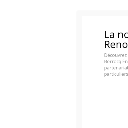
La no
Reno
Découvrez 
Berrocq Én
partenariat
particulier
Vous avez envie d’installer chez vous une
chemi
ne manquez pas notre
promotion exceptionne
Celle-ci s’applique sur les cheminées gaz équipé