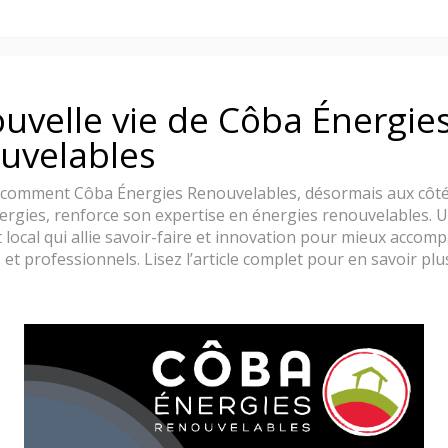
uvelle vie de Côba Énergie
uvelables
comment Côba Énergies Renouvelables, désormais aux côté
ergies, renforce son expertise en énergies renouvelables. 
 local qui allie savoir-faire et innovation pour mieux accom
s et professionnels. Lisez l’article complet pour en savoir plus
née gaz
pour profiter sereinement des prochains hivers au salon, al
lle de 10% de remise
!
es d’un
brûleur REAL FLAME
.