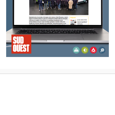
Jotul, notre
partenaire de
poêle pour votre
intérieur
Pour installer des équipements fiables
et performants, nous choisissons de
travailler avec des professionnels,
experts dans leurs domaines. Jotul est
l’un des plus anciens fabricants de
poêles à bois. Ainsi, nous faisons
confiance à ces professionnels pour
vous...