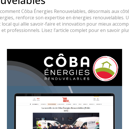
uvelables
comment Côba Énergies Renouvelables, désormais aux côté
JE SOUHAITE UN R
ergies, renforce son expertise en énergies renouvelables. 
istratif
 local qui allie savoir-faire et innovation pour mieux accom
s et professionnels. Lisez l’article complet pour en savoir plus
NOS ACTUS