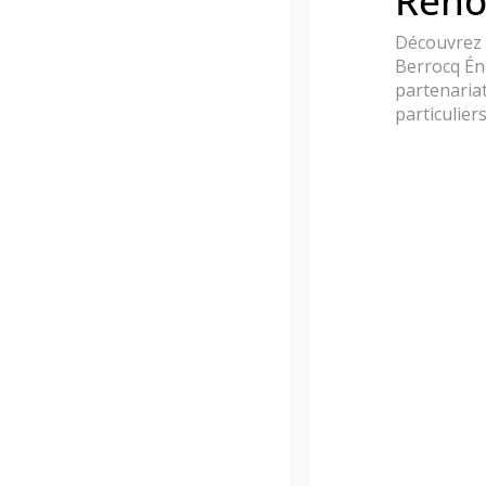
Reno
Un suivi personnalisé

Découvrez 
Berrocq Én
Accompagnement admin

partenariat
particulier