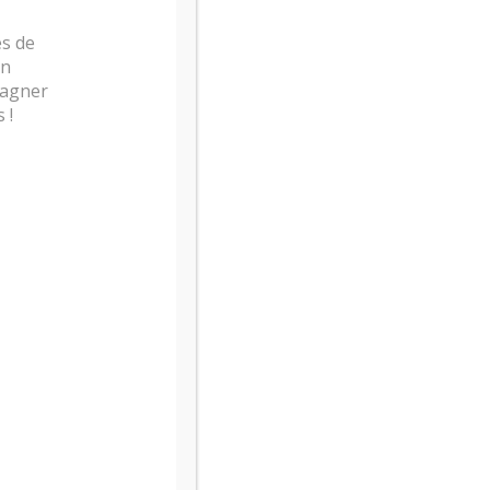
s de
DV
Un
pagner
 !