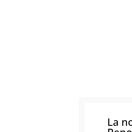
Pourquoi choisir 
Un diagnostic gratuit

Des solutions adaptées

La n
Un devis clair et expliq
