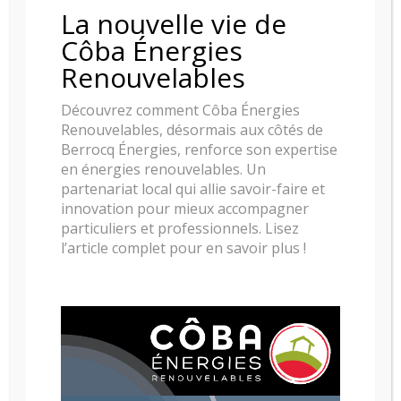
La nouvelle vie de
POELE A BOIS SKANDERBORG PILA
Côba Énergies
Renouvelables
Découvrez comment Côba Énergies
Renouvelables, désormais aux côtés de
Berrocq Énergies, renforce son expertise
en énergies renouvelables. Un
partenariat local qui allie savoir-faire et
innovation pour mieux accompagner
particuliers et professionnels. Lisez
l’article complet pour en savoir plus !