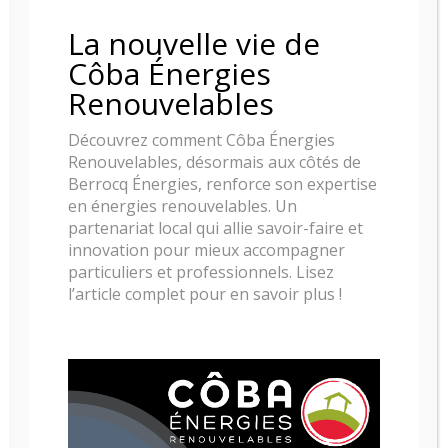
vous aide jusqu’au 31 décembre 2020, avec
La nouvelle vie de
des primes exceptionnelles pour effectuer des
travaux ! Quels sont les travaux concernés...
Côba Énergies
Renouvelables
Lire la suite
Découvrez comment Côba Énergies
Renouvelables, désormais aux côtés de
2 05, 2019

Berrocq Énergies, renforce son expertise
en énergies renouvelables. Un
partenariat local qui allie savoir-faire et
innovation pour mieux accompagner
particuliers et professionnels. Lisez
l’article complet pour en savoir plus !