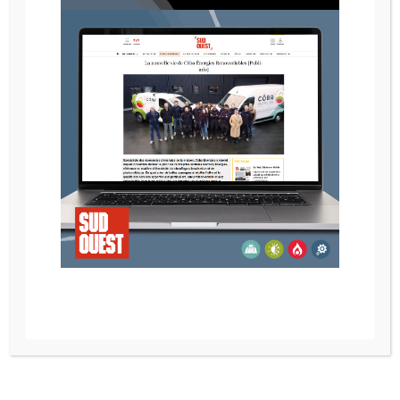
Côba Energies et le recyclage
Côba et le recyclage La protection de
l’environnement est au cœur de notre métier.
Nous sommes engagés dans une démarche
de développement durable au service de la
transition énergétique. Chez Côba, le
Photovoltaïque se recycle … … avec PV CYCLE
France qui est un...
Lire la suite
19 02, 2019
