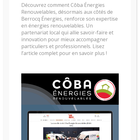
Découvrez comment Côba Énergies
Renouvelables, désormais aux côtés de
Réalisation d’une pompe à chaleur
Berrocq Énergies, renforce son expertise
aérothermie SOFATH pour chauffer une
en énergies renouvelables. Un
maison par plancher chauffant et
partenariat local qui allie savoir-faire et
produisant l’eau chaude sanitaire pour
innovation pour mieux accompagner
cinq personnes à Anglet.
particuliers et professionnels. Lisez
l’article complet pour en savoir plus !
Recherche
Catégories de produits
Installateur de Poêle à Bayonne, Anglet, Biarritz –
Pays Basque