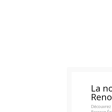
La no
Reno
Découvrez 
Berrocq Én