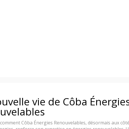
En effet, MIRO se procure l’apport d’air nécessaire à
l’extérieur de la pièce.
Catégories :
Installateur de Poêle à Bayonne, Anglet,
Biarritz – Pays Basque
,
Installateur de Poêle à granulé
Bayonne, Anglet, Biarritz – Pays Basque
uvelle vie de Côba Énergie
uvelables
comment Côba Énergies Renouvelables, désormais aux côté
ergies, renforce son expertise en énergies renouvelables. 