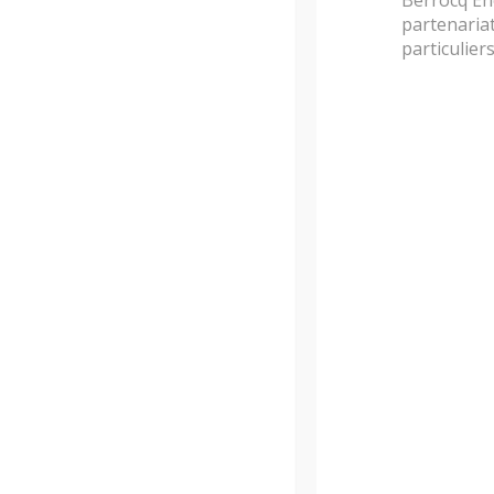
partenariat
particulier
Description
Informations complém
Description
Puissance minimale : 2.5 kW
Puissance maximale : 6 kW
Rendement énergétique
: 93%
Dimensions
: 1038x682x383 mm
Capacité du réservoir de granulés
: 21 
Capacité de chauffage volumique
: 50 à