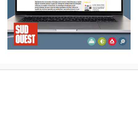
 noir/ Faïence effet structuré blanc/ Verre décor noir/ Faïence effet