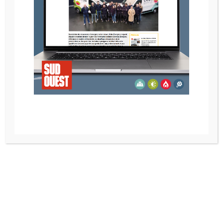
CHEMINÉE ÉLÉMENT 4 SKY T MKII
Recherche
Catégories de produits
Installateur de Poêle à Bayonne, Anglet, Biarritz –