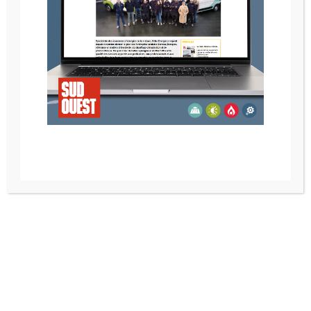
POELE AU GAZ NESTOR MARTIN H25
Recherche
Catégories de produits
Installateur de Poêle à Bayonne, Anglet, Biarritz –