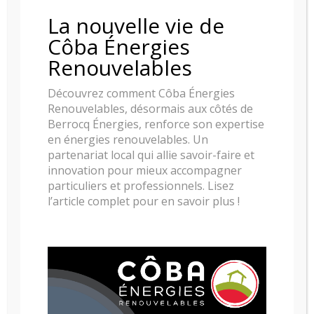
La nouvelle vie de
POELE A BOIS NESTOR MARTIN H33
Côba Énergies
Renouvelables
Découvrez comment Côba Énergies
Renouvelables, désormais aux côtés de
Berrocq Énergies, renforce son expertise
en énergies renouvelables. Un
partenariat local qui allie savoir-faire et
innovation pour mieux accompagner
particuliers et professionnels. Lisez
l’article complet pour en savoir plus !