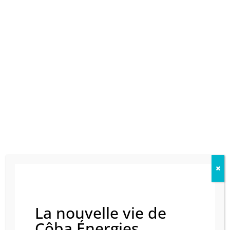
Les Poêles à Bois
Découvrez notre sélection de poêles à bois pour
transformer votre pièce à vivre en lieu convivial et
confortable.
Découvrez nos modèles
La nouvelle vie de
Les Poêles à Granulés
Côba Énergies