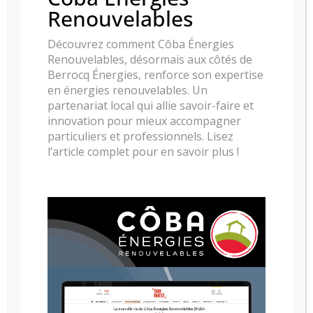
Respectueux de l’environnement, nos poêles à
Renouvelables
granulés sont également appréciés pour leur
esthétisme et leur simplicité d’utilisation.
Découvrez comment Côba Énergies
Renouvelables, désormais aux côtés de
Découvrez nos modèles
Berrocq Énergies, renforce son expertise
en énergies renouvelables. Un
partenariat local qui allie savoir-faire et
innovation pour mieux accompagner
particuliers et professionnels. Lisez
l’article complet pour en savoir plus !