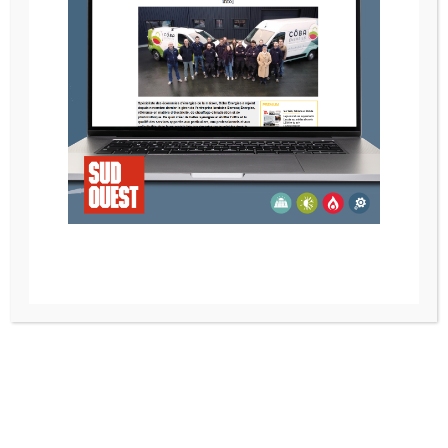
Les Poêles au Gaz
Les poêles à gaz allient haute performance et
autonomie. Faites le bon choix parmi notre sélection de
poêles au gaz.
Découvrez nos modèles