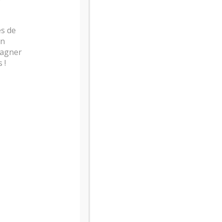
s de
Un
pagner
 !
s.